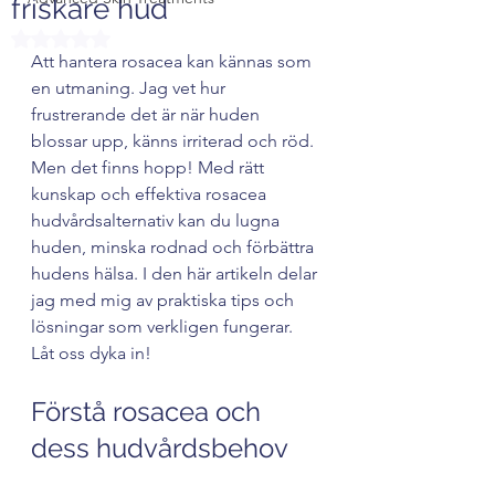
friskare hud
Betygsatt till NaN av 5 stjärnor.
Att hantera rosacea kan kännas som 
en utmaning. Jag vet hur 
frustrerande det är när huden 
blossar upp, känns irriterad och röd. 
Men det finns hopp! Med rätt 
kunskap och effektiva rosacea 
hudvårdsalternativ kan du lugna 
huden, minska rodnad och förbättra 
hudens hälsa. I den här artikeln delar 
jag med mig av praktiska tips och 
lösningar som verkligen fungerar. 
Låt oss dyka in!
Förstå rosacea och 
dess hudvårdsbehov