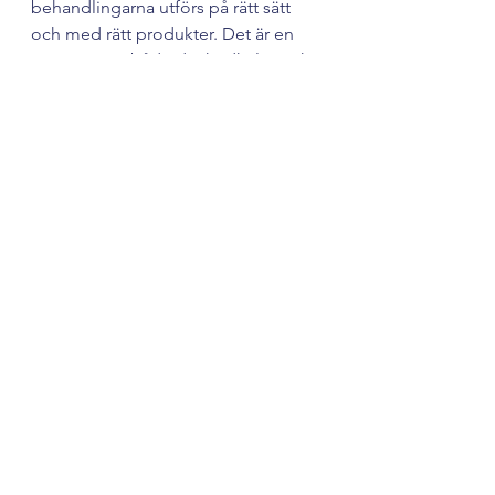
behandlingarna utförs på rätt sätt 
och med rätt produkter. Det är en 
investering i både din hudhälsa och 
ditt yrkesliv. Med rätt kunskap och 
verktyg kan du hjälpa dina kunder 
att känna sig trygga och nöjda med 
sin hud.
Jag uppmuntrar dig att utforska 
dessa möjligheter och ta steget mot 
en hudvård som verkligen gör 
skillnad!
Ta kontroll över din 
rosacea idag!
Rosacea behöver inte styra ditt liv 
eller din hudvårdsrutin. Med rätt 