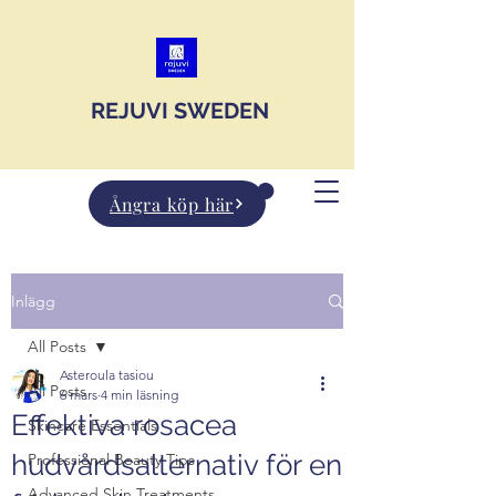
JOIN US
REJUVI SWEDEN
Ångra köp här
Inlägg
All Posts
Asteroula tasiou
All Posts
6 mars
4 min läsning
Effektiva rosacea
Skincare Essentials
hudvårdsalternativ för en
Professional Beauty Tips
Advanced Skin Treatments