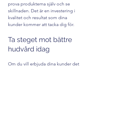
prova produkterna själv och se 
skillnaden. Det är en investering i 
kvalitet och resultat som dina 
kunder kommer att tacka dig för.
Ta steget mot bättre 
hudvård idag
Om du vill erbjuda dina kunder det 
bästa inom hudvård, är Rejuvi ett 
självklart val. Produkterna är inte 
bara effektiva – de är också 
utvecklade med omtanke om både 
hud och miljö. Jag älskar att de 
kombinerar vetenskap och natur på 
ett sätt som känns både modernt 
och hållbart.