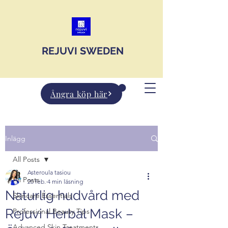
JOIN US
REJUVI SWEDEN
Ångra köp här
Inlägg
All Posts
Asteroula tasiou
All Posts
20 feb.
4 min läsning
Naturlig hudvård med
Skincare Essentials
Rejuvi Herbal Mask –
Professional Beauty Tips
Advanced Skin Treatments