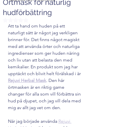
Örtmask för naturlig
hudförbättring
Betygsatt till NaN av 5 stjärnor.
Att ta hand om huden på ett 
naturligt sätt är något jag verkligen 
brinner för. Det finns något magiskt 
med att använda örter och naturliga 
ingredienser som ger huden näring 
och liv utan att belasta den med 
kemikalier. En produkt som jag har 
upptäckt och blivit helt förälskad i är 
Rejuvi Herbal Mask
. Den här 
örtmasken är en riktig game 
changer för alla som vill förbättra sin 
hud på djupet, och jag vill dela med 
mig av allt jag vet om den.
När jag började använda 
Rejuvi 