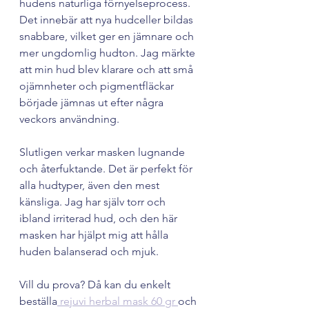
hudens naturliga förnyelseprocess. 
Det innebär att nya hudceller bildas 
snabbare, vilket ger en jämnare och 
mer ungdomlig hudton. Jag märkte 
att min hud blev klarare och att små 
ojämnheter och pigmentfläckar 
började jämnas ut efter några 
veckors användning.
Slutligen verkar masken lugnande 
och återfuktande. Det är perfekt för 
alla hudtyper, även den mest 
känsliga. Jag har själv torr och 
ibland irriterad hud, och den här 
masken har hjälpt mig att hålla 
huden balanserad och mjuk.
Vill du prova? Då kan du enkelt 
beställa
 rejuvi herbal mask 60 gr 
och 