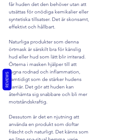
får huden det den behöver utan att 
utsättas för onödiga kemikalier eller 
syntetiska tillsatser. Det är skonsamt, 
effektivt och hållbart.
Naturliga produkter som denna 
örtmask är särskilt bra för känslig 
hud eller hud som lätt blir irriterad. 
Örterna i masken hjälper till att 
lugna rodnad och inflammation, 
REVIEWS
samtidigt som de stärker hudens 
barriär. Det gör att huden kan 
återhämta sig snabbare och bli mer 
motståndskraftig.
Dessutom är det en njutning att 
använda en produkt som doftar 
fräscht och naturligt. Det känns som 
en liten spa-ritual hemma, varje 