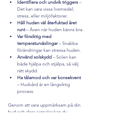
Identifiera och undvik triggers
 – 
Det kan vara vissa livsmedel, 
stress, eller miljöfaktorer.
Håll huden väl återfuktad året 
runt
 – Även när huden känns bra.
Var försiktig med 
temperaturväxlingar
 – Snabba 
förändringar kan stressa huden.
Använd solskydd
 – Solen kan 
både hjälpa och stjälpa, så välj 
rätt skydd.
Ha tålamod och var konsekvent
– Hudvård är en långsiktig 
process.
Genom att vara uppmärksam på din 
hud och dess signaler kan du 
förebygga många problem och 
njuta av en friskare hud varje dag.