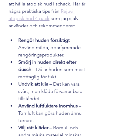
att hålla atopisk hud i schack. Här är 
några praktiska tips från 
Rejuvi 
atopisk hud 4-pack
 som jag själv 
använder och rekommenderar:
Rengör huden försiktigt
 – 
Använd milda, oparfymerade 
rengöringsprodukter.
Smörj in huden direkt efter 
dusch
 – Då är huden som mest 
mottaglig för fukt.
Undvik att klia
 – Det kan vara 
svårt, men klåda förvärrar bara 
tillståndet.
Använd luftfuktare inomhus
 – 
Torr luft kan göra huden ännu 
torrare.
Välj rätt kläder
 – Bomull och 
andra mjuka material minskar 