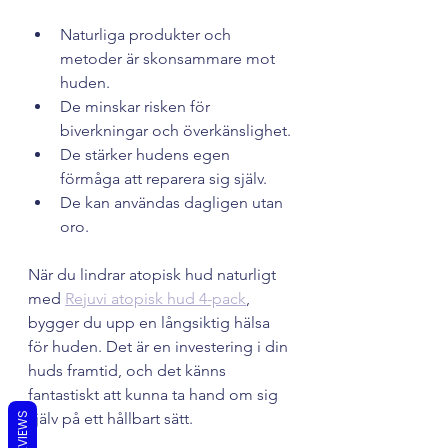
Naturliga produkter och 
metoder är skonsammare mot 
huden.
De minskar risken för 
biverkningar och överkänslighet.
De stärker hudens egen 
förmåga att reparera sig själv.
De kan användas dagligen utan 
oro.
När du lindrar atopisk hud naturligt 
med 
Rejuvi atopisk hud 4-pack
, 
bygger du upp en långsiktig hälsa 
för huden. Det är en investering i din 
huds framtid, och det känns 
fantastiskt att kunna ta hand om sig 
själv på ett hållbart sätt.
REVIEWS