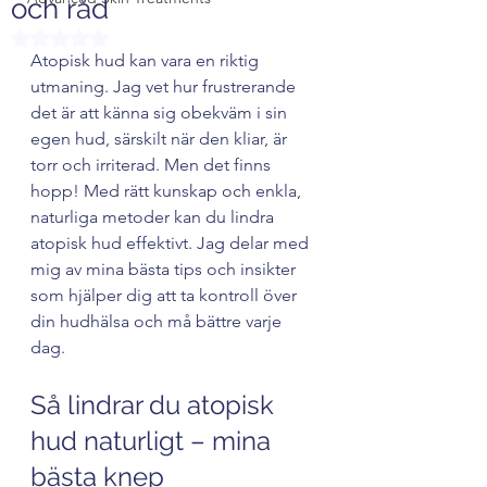
och råd
Betygsatt till NaN av 5 stjärnor.
Atopisk hud kan vara en riktig 
utmaning. Jag vet hur frustrerande 
det är att känna sig obekväm i sin 
egen hud, särskilt när den kliar, är 
torr och irriterad. Men det finns 
hopp! Med rätt kunskap och enkla, 
naturliga metoder kan du lindra 
atopisk hud effektivt. Jag delar med 
mig av mina bästa tips och insikter 
som hjälper dig att ta kontroll över 
din hudhälsa och må bättre varje 
dag.
Så lindrar du atopisk 
hud naturligt – mina 
bästa knep