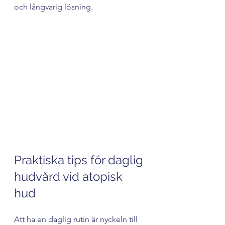
och långvarig lösning.
Eye-level view of a skincare professional 
applying cream to a client's arm
Praktiska tips för daglig 
hudvård vid atopisk 
hud
Att ha en daglig rutin är nyckeln till 