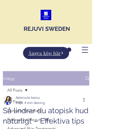
JOIN US
REJUVI SWEDEN
Ångra köp här
Inlägg
All Posts
Asteroula tasiou
All Posts
3 apr.
4 min läsning
Så lindrar du atopisk hud
Skincare Essentials
naturligt – Effektiva tips
Professional Beauty Tips
Advanced Skin Treatments