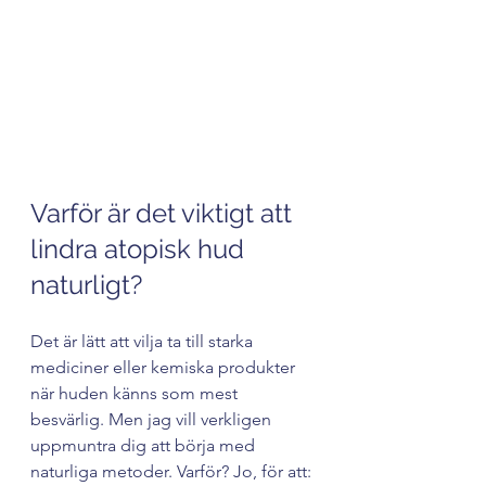
Close-up view of a jar of natural 
moisturizing cream on a wooden surface
Varför är det viktigt att 
lindra atopisk hud 
naturligt?
Det är lätt att vilja ta till starka 
mediciner eller kemiska produkter 
när huden känns som mest 
besvärlig. Men jag vill verkligen 
uppmuntra dig att börja med 
naturliga metoder. Varför? Jo, för att: