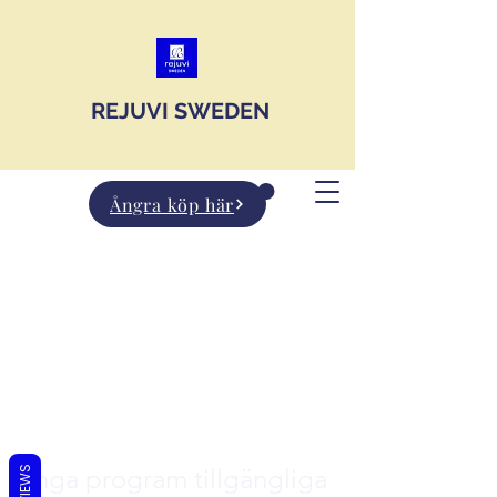
JOIN US
REJUVI SWEDEN
Ångra köp här
Inga program tillgängliga
REVIEWS