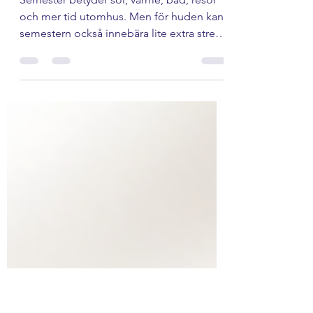
behöver på semestern
Semester betyder sol, värme, bad, resor
och mer tid utomhus. Men för huden kan
semestern också innebära lite extra stress.
Solen kan göra huden torrare. Värme och
svett kan göra huden mer blank. Bad i
pool eller hav kan göra huden stram. Och
om du hoppar över din vanliga
hudvårdsrutin kan huden snabbt kännas
obalanserad. Därför är det smart att packa
en enkel men effektiv hudvårdsrutin med
dig. Du behöver inte ta med hela
badrumsskåpet. Det räcker med några
välvalda Rejuvi-pr