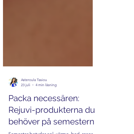
Asteroula Tasiou
23 juli
4 min läsning
Packa necessären:
Rejuvi-produkterna du