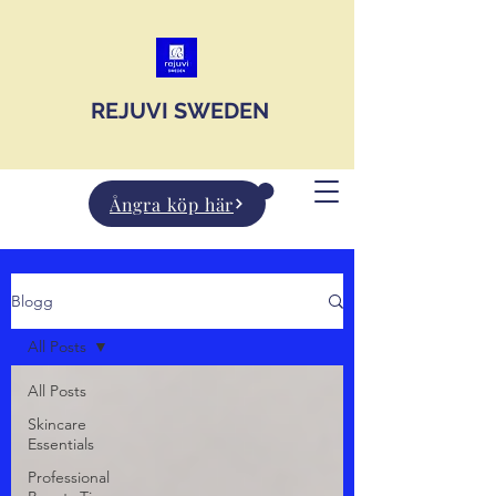
JOIN US
REJUVI SWEDEN
Ångra köp här
Blogg
All Posts
All Posts
Skincare
Essentials
Professional