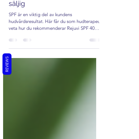
SPF 40 utan att känna dig
säljig
SPF är en viktig del av kundens
hudvårdsresultat. Här får du som hudterapeut
veta hur du rekommenderar Rejuvi SPF 40
och Tinted SPF 40 på ett naturligt sätt i
salongen
REVIEWS