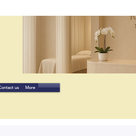
Contact us
More
JOIN US