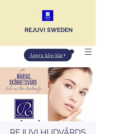
JOIN US
REJUVI SWEDEN
Ångra köp här
REJUVI HUDVÅRDS