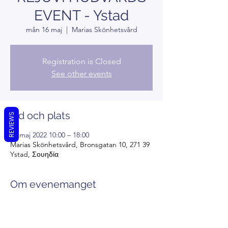
EVENT - Ystad
mån 16 maj
  |  
Marias Skönhetsvård
Registration is Closed
See other events
Tid och plats
REVIEWS
16 maj 2022 10:00 – 18:00
Marias Skönhetsvård, Bronsgatan 10, 271 39
Ystad, Σουηδία
Om evenemanget
Boka din tid för  "Rejuvi Hudanalys & 
Minibehandling" hos Marias Skönhetsvård 
Ystad.  