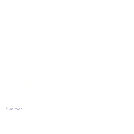
1. Du bokar in en tid för 
Rejuvi Hudanalys & 
Minibehandling
 på 40 minuter.   
 2. Vi utför 
Rejuvis Professionella Hudanalys
. 
3. Du får en även en 
Minibehandling
baserat på din hudtyp och hudkondition.    
4. Du får skriftlig beskrivning på vilka 
Rejuvi 
Behandlingar
 du kan få och förslag på hur 
många behandlingar du kan göra.    5. Du 
får även skriftlig beskrivning på vilka 
Rejuvi 
Produkter
 du kan använda hemma för att 
uppnå
 bästa resultat 
tillsammans med 
behandlingarna.   
 6. Du kommer även att få en gåva 
"Rejuvi 
bag" 
med skräddasydda tester som 
motsvarar Hudanalysens resultat.      
Visa mer