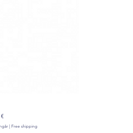
Pris
 €
ngår
|
Free shipping