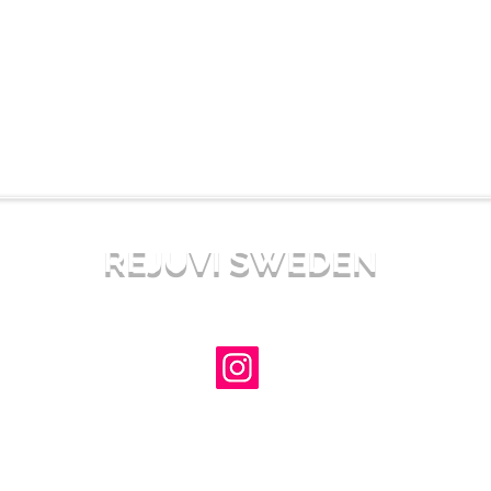
REJUVI SWEDEN
info@estheticzoneacademy.com
©2022 by Rejuvi Sweden. Proudly created with Wix.com