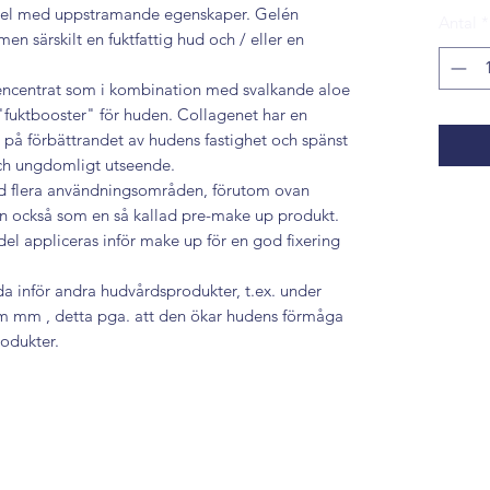
ngel med uppstramande egenskaper. Gelén
Antal
*
en särskilt en fuktfattig hud och / eller en
agencentrat som i kombination med svalkande aloe
 "fuktbooster" för huden. Collagenet har en
t på förbättrandet av hudens fastighet och spänst
och ungdomligt utseende.
ed flera användningsområden, förutom ovan
 också som en så kallad pre-make up produkt.
l appliceras inför make up för en god fixering
da inför andra hudvårdsprodukter,
t.ex. under
m mm , detta pga. att den ökar hudens förmåga
odukter.