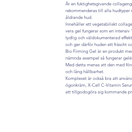
Är en fuktighetsgivande collage
rekommenderas till alla hudtyper m
åldrande hud.
Innehåller ett vegetabiliskt coll
vera gel fungerar som en intensiv
tydlig och väldokumente
rad effek
och ger därför huden ett fräscht 
Bio Firming Gel är en produkt m
nämnda exempel så fungerar gelén
Med detta menas att den med förde
och lång hållbarhet.
Komplexet är också bra att använ
ögonkräm, X-Cell C-Vitamin Seru
att tillgodogöra sig kommande pr