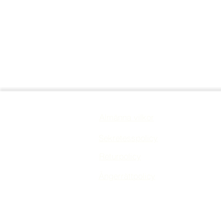
Almänna vilkor
Sekretesspolicy
Returpolicy
Ångerrättpolicy