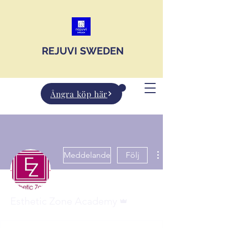
JOIN US
REJUVI SWEDEN
Ångra köp här
Meddelande
Följ
Admin
Esthetic Zone Academy