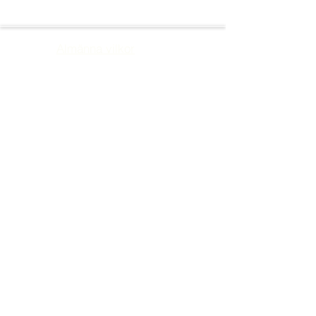
Almänna vilkor
Sekretesspolicy
Returpolicy
Ångerrättpolicy
REJUVI SWEDEN
info@estheticzoneacademy.com
©2022 by Rejuvi Sweden. Proudly created with Wix.com